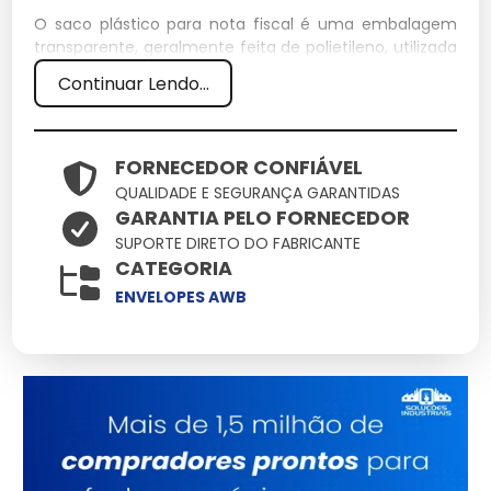
O saco plástico para nota fiscal é uma embalagem
transparente, geralmente feita de polietileno, utilizada
para proteger e exibir notas fiscais em remessas. Ele
Continuar Lendo...
garante a segurança dos documentos durante o
transporte.
Especificações Técnicas
FORNECEDOR CONFIÁVEL
QUALIDADE E SEGURANÇA GARANTIDAS
GARANTIA PELO FORNECEDOR
Dimensões
Peso (kg)
Material
Capacidade
SUPORTE DIRETO DO FABRICANTE
(cm)
CATEGORIA
Até 10
25 x 35
0.01
Polietileno
ENVELOPES AWB
folhas A4
Características e Benefícios
Transparência:
Facilita a identificação dos
documentos.
Resistência à água:
Protege contra umidade.
Autoadesivo:
Fácil fixação em pacotes.