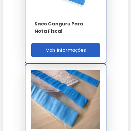
autocolante.
Comparativo com Alternativas
Saco Canguru Para
Produto
Material
Preço (R$)
Característic
Nota Fiscal
Saco Para
Resistência
Polietileno
0,20
Nota Fiscal
básica
Mais Informações
Saco Canguru
Alta
Para Nota
Polipropileno
0,30
resistência
Fiscal
Envelope
Eco-
Awb Para
Papel Kraft
0,40
friendly
Nota Fiscal
Envelope
Papel
Alta
Canguru Para
0,50
reciclado
capacidade
Nota Fiscal
Perguntas Frequentes