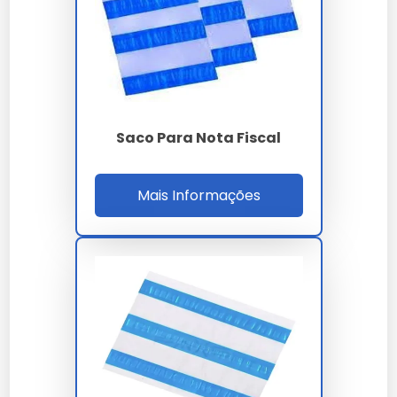
evitar descolamentos.
Faixa de Preço
Os sacos plásticos para nota fiscal variam de R$ 0,10 a
R$ 0,50 por unidade. Fatores como tamanho,
espessura e características adicionais, como
Saco Para Nota Fiscal
resistência a rasgos, influenciam o preço.
Onde Comprar
Mais Informações
É possível adquirir sacos plásticos para nota fiscal em
lojas de embalagens, papelarias e online. A
Prembalagens
oferece uma ampla gama de opções.
Manutenção e Cuidados
Armazene os sacos plásticos em local seco e longe da
luz direta para evitar degradação do material.
Verifique regularmente a integridade do adesivo