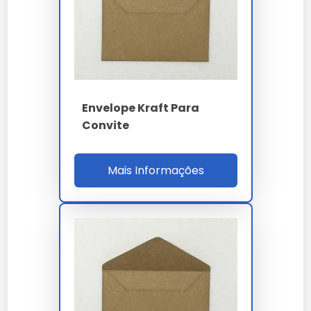
Sele o envelope com cola ou adesivo.
Personalize a parte externa com carimbos ou
adesivos.
Envie ou entregue aos destinatários.
Faixa de Preço
Envelope Kraft Para
Convite
Os envelopes kraft convite variam de R$1,50 a R$5,00
por unidade. O preço pode ser influenciado pelo
tamanho, gramatura do papel e personalizações
Mais Informações
adicionais.
Onde Comprar
Disponível em lojas de papelaria especializadas e
online. Confira a
Prembalagens
para opções de
compra segura.
Manutenção e Cuidados