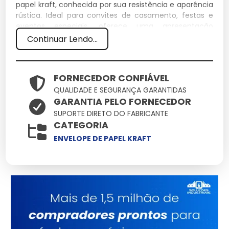
papel kraft, conhecida por sua resistência e aparência
rústica. Ideal para convites de casamento, festas e
eventos especiais, oferece uma apresentação
elegante e ecológica.
Continuar Lendo...
Especificações Técnicas
FORNECEDOR CONFIÁVEL
Dimensões
QUALIDADE E SEGURANÇA GARANTIDAS
Peso (kg)
Material
Capacidade
(cm)
GARANTIA PELO FORNECEDOR
Até 5
SUPORTE DIRETO DO FABRICANTE
15 x 21
0.02
Papel Kraft
folhas A4
CATEGORIA
ENVELOPE DE PAPEL KRAFT
Características e Benefícios
Durabilidade:
Resiste a rasgos e amassados,
protegendo o conteúdo.
Sustentabilidade:
Fabricado com papel reciclável,
reduz o impacto ambiental.
Estética Natural:
Aparência rústica e sofisticada,
ideal para eventos elegantes.