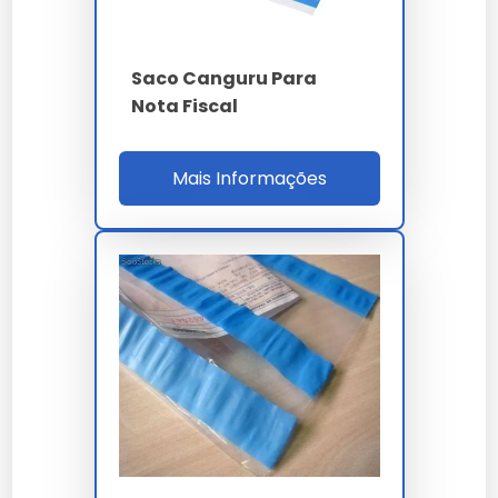
O envelope canguru é autoadesivo e transparente,
ideal para notas fiscais. Já o
envelope awb
é
Saco Canguru Para
geralmente utilizado para documentos de transporte
aéreo.
Nota Fiscal
O envelope canguru é resistente
Mais Informações
à água?
Sim, o envelope canguru é feito de polietileno, que
oferece resistência à água, protegendo os
documentos internos.
Como escolher o tamanho
correto do envelope canguru?
Escolha com base no tamanho dos documentos que
você precisa proteger. O envelope padrão geralmente
acomoda folhas A4.