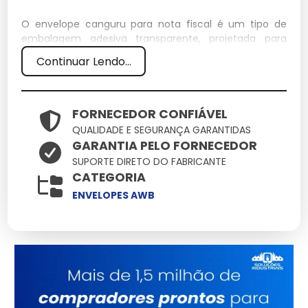
O envelope canguru para nota fiscal é um tipo de
embalagem adesiva transparente, projetada para
proteger e armazenar documentos fiscais durante o
Continuar Lendo...
transporte. Amplamente utilizado em expedições, ele
assegura que as notas fiscais fiquem visíveis e
seguras.
FORNECEDOR CONFIÁVEL
Especificações Técnicas
QUALIDADE E SEGURANÇA GARANTIDAS
GARANTIA PELO FORNECEDOR
Dimensões: 22 cm x 16 cm
SUPORTE DIRETO DO FABRICANTE
Peso: 0,02 kg
CATEGORIA
Material: Polietileno
ENVELOPES AWB
Capacidade: Até 10 folhas A4
Características e Benefícios
Transparência:
Facilita a visualização dos
documentos sem necessidade de abertura.
Autoadesivo:
Garante fácil aplicação em caixas e