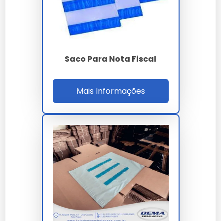
papelarias e também em plataformas online como a
Prembalagens.
Manutenção e Cuidados
Saco Para Nota Fiscal
Para garantir a durabilidade do saco canguru, evite
expor ao calor extremo e à luz solar direta. Guarde em
local seco e arejado para evitar que a adesão seja
comprometida.
Mais Informações
Comparativo com Alternativas
Preço
Produto
Material
Durabilidade
Médio
Envelope
Polietileno
R$ 0,50
Alta
Canguru
Saco para
PVC
R$ 0,40
Média
Nota Fiscal
Saco Plástico
Polipropileno
R$ 0,60
Alta