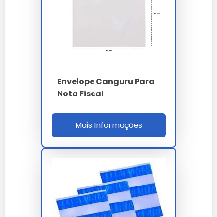
Retire o protetor da fita adesiva no verso.
Posicione o saco canguru sobre a embalagem
desejada.
Pressione firmemente para garantir a adesão.
Insira a nota fiscal pelo lado aberto.
Certifique-se de que o documento está
completamente protegido.
Envelope Canguru Para
Nota Fiscal
Faixa de Preço
O preço do saco canguru para nota fiscal varia de R$
Mais Informações
0,30 a R$ 1,00 por unidade, dependendo da quantidade
adquirida e do fornecedor. Compras em grandes
volumes geralmente oferecem descontos.
Onde Comprar
Você pode adquirir o
saco canguru para nota fiscal
em lojas especializadas em materiais de embalagem,