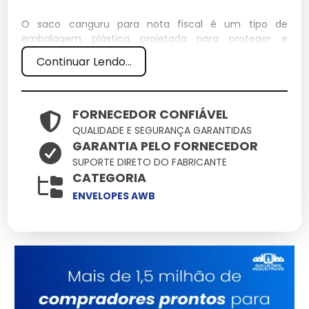
O saco canguru para nota fiscal é um tipo de
embalagem plástica projetada para proteger e
acomodar documentos fiscais em remessas de
Continuar Lendo...
mercadorias. Ele adere facilmente a embalagens,
garantindo que a nota fiscal esteja sempre visível e
segura.
FORNECEDOR CONFIÁVEL
Especificações Técnicas
QUALIDADE E SEGURANÇA GARANTIDAS
GARANTIA PELO FORNECEDOR
Característica
Detalhe
SUPORTE DIRETO DO FABRICANTE
CATEGORIA
Dimensões
23 x 16 cm
Peso
0,03 kg
ENVELOPES AWB
Material
Polietileno
Capacidade
Até 10 folhas A4
Características e Benefícios
Resistência à Umidade:
Protege documentos de